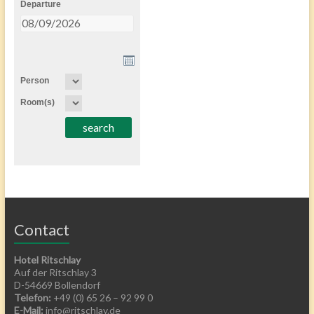
Departure
Person
Room(s)
Contact
Hotel Ritschlay
Auf der Ritschlay 3
D-54669 Bollendorf
Telefon:
+49 (0) 65 26 – 92 99 0
E-Mail:
info@ritschlay.de