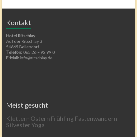
Kontakt
Hotel Ritschlay
Auf der Ritschlay 3
54669 Bollendorf
Telefon:
065 26 – 92 99 0
E-Mail:
info@ritschlay.de
Meist gesucht
Klettern
Ostern
Frühling
Fastenwandern
Silvester
Yoga