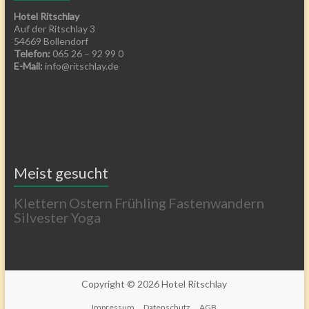
Hotel Ritschlay
Auf der Ritschlay 3
54669 Bollendorf
Telefon:
065 26 – 92 99 0
E-Mail:
info@ritschlay.de
Meist gesucht
Klettern
Ostern
Frühling
Fastenwandern
Silvester
Yoga
Copyright © 2026
Hotel Ritschlay
Impressum
Datenschutz
AGB